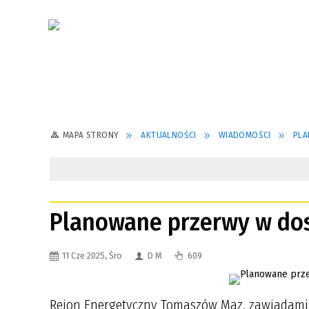
MAPA STRONY
AKTUALNOŚCI
WIADOMOŚCI
PLA
Planowane przerwy w dos
11 Cze 2025, Śro
D M
609
Rejon Energetyczny Tomaszów Maz. zawiadamia