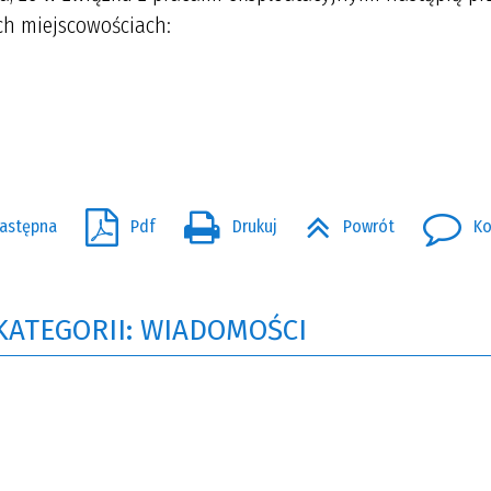
ch miejscowościach:
astępna
Pdf
Drukuj
Powrót
Ko
KATEGORII: WIADOMOŚCI